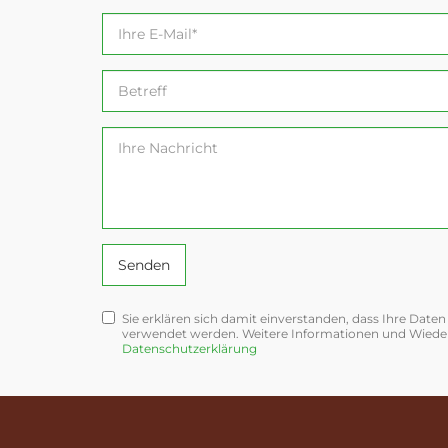
Ihre
E-
Mail*
Betreff
Ihre
Nachricht
Sie erklären sich damit einverstanden, dass Ihre Daten
datenschutz
verwendet werden. Weitere Informationen und Wiederr
Datenschutzerklärung