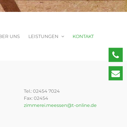
BER UNS
LEISTUNGEN
KONTAKT
024
zim
Tel.: 02454 7024
Fax: 02454
zimmerei.meessen@t-online.de